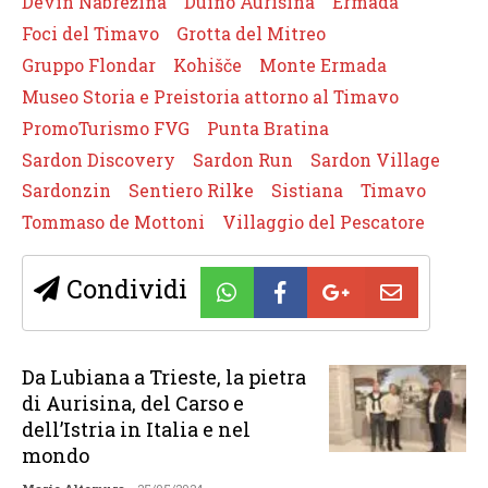
Devin Nabrežina
Duino Aurisina
Ermada
Foci del Timavo
Grotta del Mitreo
Gruppo Flondar
Kohišče
Monte Ermada
Museo Storia e Preistoria attorno al Timavo
PromoTurismo FVG
Punta Bratina
Sardon Discovery
Sardon Run
Sardon Village
Sardonzin
Sentiero Rilke
Sistiana
Timavo
Tommaso de Mottoni
Villaggio del Pescatore
Condividi
Da Lubiana a Trieste, la pietra
di Aurisina, del Carso e
dell’Istria in Italia e nel
mondo