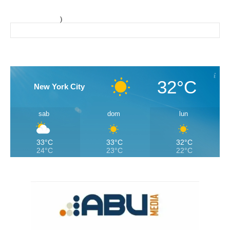
)
32°C
New York City
sab
dom
lun
33°C
33°C
32°C
24°C
23°C
22°C