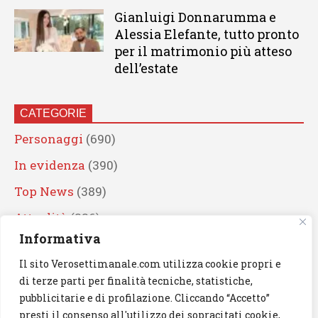
Gianluigi Donnarumma e
Alessia Elefante, tutto pronto
per il matrimonio più atteso
dell’estate
CATEGORIE
Personaggi
(690)
In evidenza
(390)
Top News
(389)
Attualità
(336)
Informativa
Eventi
(330)
Il sito Verosettimanale.com utilizza cookie propri e
Artisti
(241)
di terze parti per finalità tecniche, statistiche,
News
(239)
pubblicitarie e di profilazione. Cliccando “Accetto”
presti il consenso all'utilizzo dei sopracitati cookie,