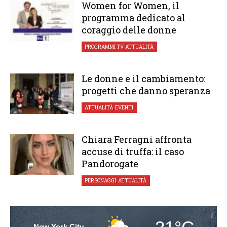
Women for Women, il
programma dedicato al
coraggio delle donne
PROGRAMMI TV
,
ATTUALITÀ
Le donne e il cambiamento:
progetti che danno speranza
ATTUALITÀ
,
EVENTI
Chiara Ferragni affronta
accuse di truffa: il caso
Pandorogate
PERSONAGGI
,
ATTUALITÀ
New York City