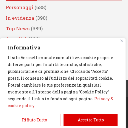
Personaggi
(688)
In evidenza
(390)
Top News
(389)
Attualità
(336)
Informativa
Eventi
(330)
Il sito Verosettimanale.com utilizza cookie propri e
Artisti
(241)
di terze parti per finalità tecniche, statistiche,
News
(238)
pubblicitarie e di profilazione. Cliccando “Accetto”
presti il consenso all'utilizzo dei sopracitati cookie,
Cerca
Potrai cambiare le tue preferenze in qualsiasi
momento all'interno della pagina “Cookie Policy”
seguendo il link o in fondo ad ogni pagina.
Privacy &
cookie policy
© 2023 Verosettimanale.com. All rights reserved.
Rifiuto Tutto
Accetto Tutto