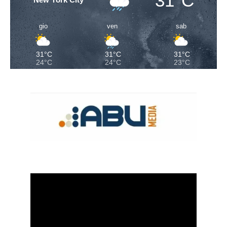
31°C
gio
ven
sab
31°C
31°C
31°C
24°C
24°C
23°C