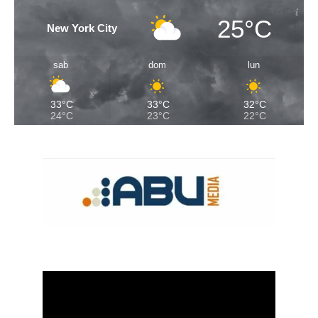
25°C
New York City
sab
dom
lun
33°C
33°C
32°C
24°C
23°C
22°C