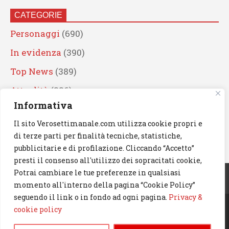
CATEGORIE
Personaggi
(690)
In evidenza
(390)
Top News
(389)
Attualità
(336)
Informativa
Eventi
(330)
Il sito Verosettimanale.com utilizza cookie propri e
Artisti
(241)
di terze parti per finalità tecniche, statistiche,
News
(239)
pubblicitarie e di profilazione. Cliccando “Accetto”
presti il consenso all'utilizzo dei sopracitati cookie,
Cerca
Potrai cambiare le tue preferenze in qualsiasi
momento all'interno della pagina “Cookie Policy”
seguendo il link o in fondo ad ogni pagina.
Privacy &
cookie policy
© 2023 Verosettimanale.com. All rights reserved.