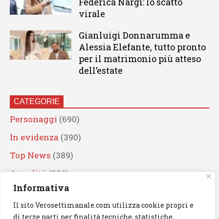
Federica Nargi: lo scatto
virale
Gianluigi Donnarumma e
Alessia Elefante, tutto pronto
per il matrimonio più atteso
dell’estate
CATEGORIE
Personaggi
(690)
In evidenza
(390)
Top News
(389)
Attualità
(336)
Informativa
Eventi
(330)
Il sito Verosettimanale.com utilizza cookie propri e
Artisti
(241)
di terze parti per finalità tecniche, statistiche,