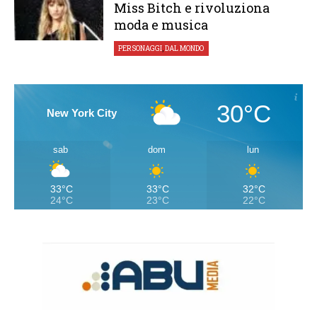
Miss Bitch e rivoluziona
moda e musica
PERSONAGGI
,
DAL MONDO
30°C
New York City
sab
dom
lun
33°C
33°C
32°C
24°C
23°C
22°C