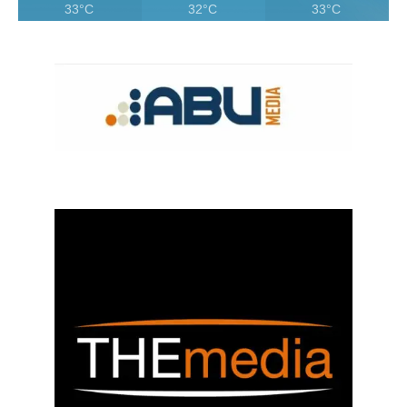
33°C
32°C
33°C