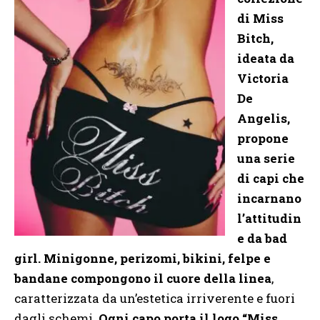
di Miss
Bitch,
ideata da
Victoria
De
Angelis,
propone
una serie
di capi che
incarnano
l’attitudin
e da bad
girl. Minigonne, perizomi, bikini, felpe e
bandane compongono il cuore della linea
,
caratterizzata da un’estetica irriverente e fuori
dagli schemi.
Ogni capo porta il logo “Miss