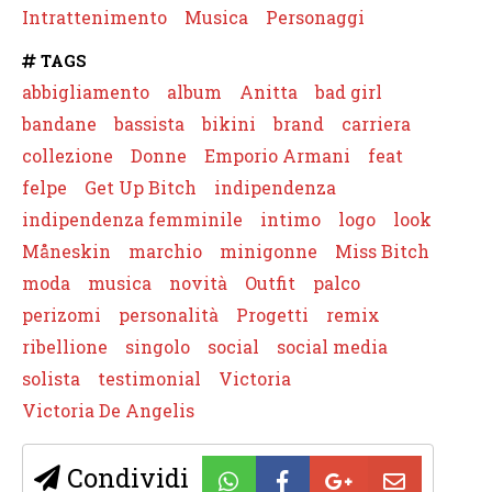
Intrattenimento
Musica
Personaggi
TAGS
abbigliamento
album
Anitta
bad girl
bandane
bassista
bikini
brand
carriera
collezione
Donne
Emporio Armani
feat
felpe
Get Up Bitch
indipendenza
indipendenza femminile
intimo
logo
look
Måneskin
marchio
minigonne
Miss Bitch
moda
musica
novità
Outfit
palco
perizomi
personalità
Progetti
remix
ribellione
singolo
social
social media
solista
testimonial
Victoria
Victoria De Angelis
Condividi