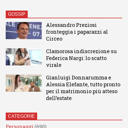
GOSSIP
Alessandro Preziosi
fronteggia i paparazzi al
Circeo
Clamorosa indiscrezione su
Federica Nargi: lo scatto
virale
Gianluigi Donnarumma e
Alessia Elefante, tutto pronto
per il matrimonio più atteso
dell’estate
CATEGORIE
Personaggi
(690)