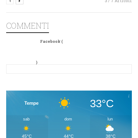
3 / 7 Articoli
COMMENTI
Facebook (
)
33°C
Tempe
sab
dom
lun
45°C
44°C
38°C