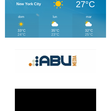
27°C
New York City
dom
lun
mar
33°C
35°C
32°C
24°C
23°C
25°C