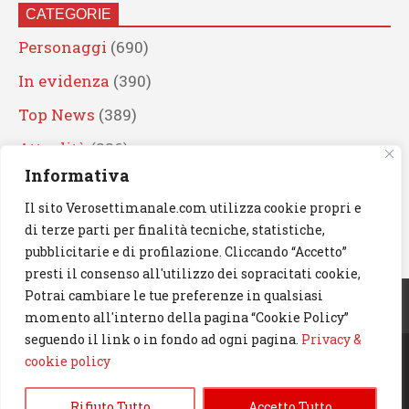
CATEGORIE
Personaggi
(690)
In evidenza
(390)
Top News
(389)
Attualità
(336)
Informativa
Eventi
(330)
Il sito Verosettimanale.com utilizza cookie propri e
Artisti
(241)
di terze parti per finalità tecniche, statistiche,
News
(239)
pubblicitarie e di profilazione. Cliccando “Accetto”
presti il consenso all'utilizzo dei sopracitati cookie,
Cerca
Potrai cambiare le tue preferenze in qualsiasi
momento all'interno della pagina “Cookie Policy”
seguendo il link o in fondo ad ogni pagina.
Privacy &
cookie policy
© 2023 Verosettimanale.com. All rights reserved.
Rifiuto Tutto
Accetto Tutto