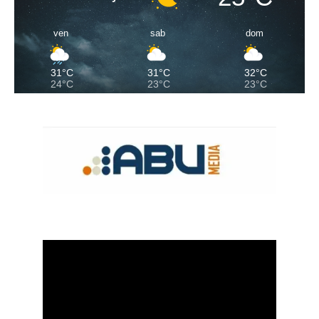
ven
sab
dom
31°C
31°C
32°C
24°C
23°C
23°C