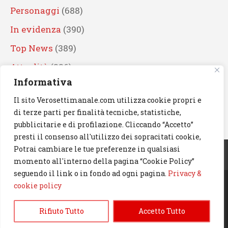
Personaggi
(688)
In evidenza
(390)
Top News
(389)
Attualità
(336)
Informativa
Eventi
(330)
Il sito Verosettimanale.com utilizza cookie propri e
Artisti
(241)
di terze parti per finalità tecniche, statistiche,
News
(238)
pubblicitarie e di profilazione. Cliccando “Accetto”
presti il consenso all'utilizzo dei sopracitati cookie,
Cerca
Potrai cambiare le tue preferenze in qualsiasi
momento all'interno della pagina “Cookie Policy”
seguendo il link o in fondo ad ogni pagina.
Privacy &
cookie policy
© 2023 Verosettimanale.com. All rights reserved.
Rifiuto Tutto
Accetto Tutto