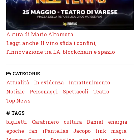
A cura di Mario Altomura
Leggi anche: Il vino sfida i confini,
l’innovazione tra I.A. blockchain e spazio
CATEGORIE
Attualità
In evidenza
Intrattenimento
Notizie
Personaggi
Spettacoli
Teatro
Top News
TAGS
biglietti
Carabinero
cultura
Daniel
energia
epoche
fan
iPantellas
Jacopo
link
magia
Mamma Satana
Pantellas
pop
satira
show