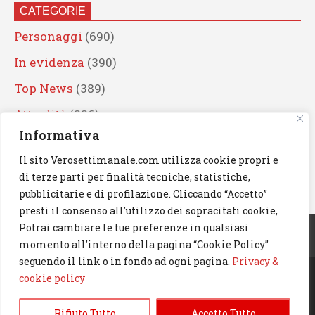
CATEGORIE
Personaggi
(690)
In evidenza
(390)
Top News
(389)
Attualità
(336)
Informativa
Eventi
(330)
Il sito Verosettimanale.com utilizza cookie propri e
Artisti
(241)
di terze parti per finalità tecniche, statistiche,
News
(239)
pubblicitarie e di profilazione. Cliccando “Accetto”
presti il consenso all'utilizzo dei sopracitati cookie,
Cerca
Potrai cambiare le tue preferenze in qualsiasi
momento all'interno della pagina “Cookie Policy”
seguendo il link o in fondo ad ogni pagina.
Privacy &
cookie policy
© 2023 Verosettimanale.com. All rights reserved.
Rifiuto Tutto
Accetto Tutto