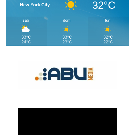
32°C
New York City
sab
dom
lun
33°C
33°C
32°C
24°C
23°C
22°C