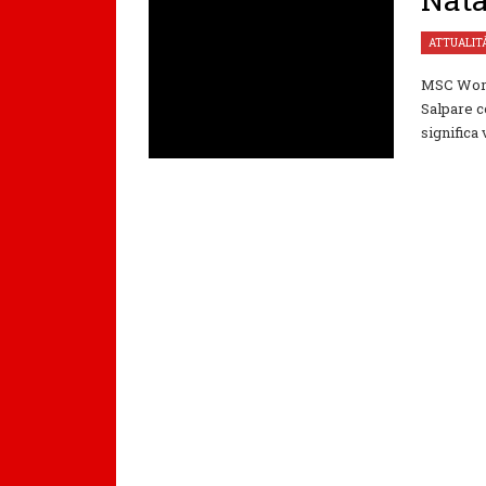
ATTUALIT
MSC Worl
Salpare c
significa