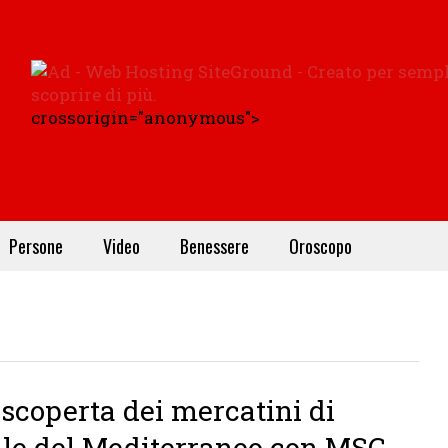
crossorigin="anonymous">
Persone
Video
Benessere
Oroscopo
 scoperta dei mercatini di
le del Mediterraneo con MSC