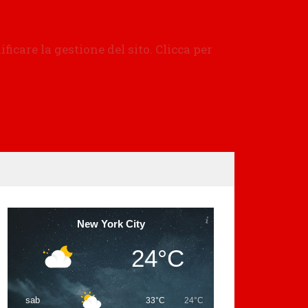
New York City
24°C
sab
33°C
24°C