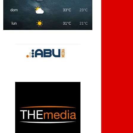
dom
33°C
23°C
lun
31°C
21°C