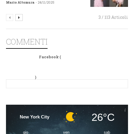
Mario Altomura
- 24/11/2025
3 / 113 Articoli
COMMENTI
Facebook (
)
26°C
New York City
gio
ven
sab