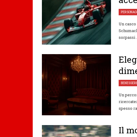
PERSONAG
Un casco 
Schumache
sorpassi .
Eleg
dime
BENESSER
Un percor
ricercate
spesso ra
Il m