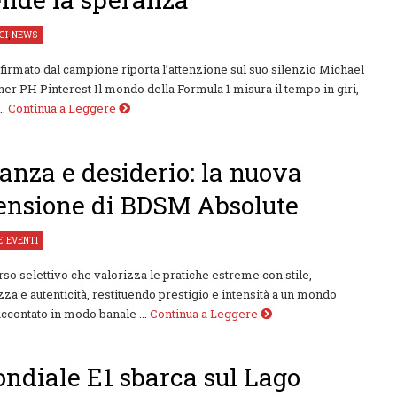
GI
,
NEWS
firmato dal campione riporta l’attenzione sul suo silenzio Michael
r PH Pinterest Il mondo della Formula 1 misura il tempo in giri,
..
Continua a Leggere
anza e desiderio: la nuova
nsione di BDSM Absolute
E
,
EVENTI
so selettivo che valorizza le pratiche estreme con stile,
zza e autenticità, restituendo prestigio e intensità a un mondo
ccontato in modo banale ...
Continua a Leggere
ondiale E1 sbarca sul Lago