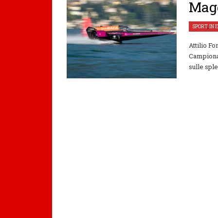
Magg
SPORT
,
IN 
Attilio F
Campionat
sulle spl