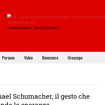
crossorigin="anonymous">
Persone
Video
Benessere
Oroscopo
ael Schumacher, il gesto che
nde la speranza