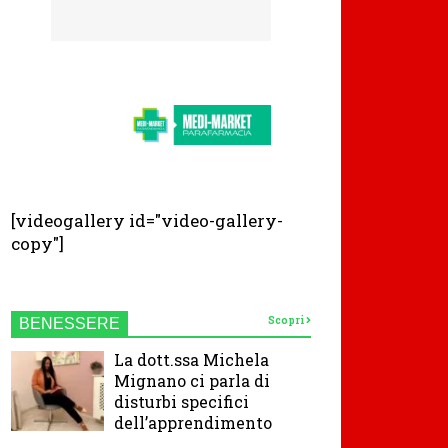
[videogallery id="video-gallery-
copy"]
Scopri
BENESSERE
La dott.ssa Michela
Mignano ci parla di
disturbi specifici
dell’apprendimento