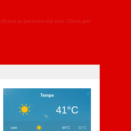
Tempe
41°C
ven
44°C
32°C