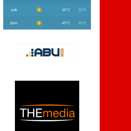
sab
46°C
33°C
dom
45°C
33°C