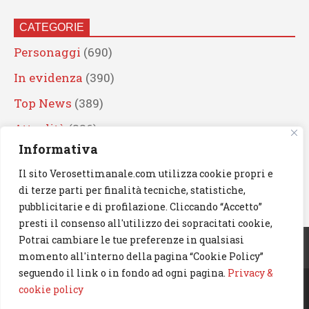
CATEGORIE
Personaggi
(690)
In evidenza
(390)
Top News
(389)
Attualità
(336)
Informativa
Eventi
(330)
Il sito Verosettimanale.com utilizza cookie propri e
Artisti
(241)
di terze parti per finalità tecniche, statistiche,
News
(239)
pubblicitarie e di profilazione. Cliccando “Accetto”
presti il consenso all'utilizzo dei sopracitati cookie,
Cerca
Potrai cambiare le tue preferenze in qualsiasi
momento all'interno della pagina “Cookie Policy”
seguendo il link o in fondo ad ogni pagina.
Privacy &
cookie policy
© 2023 Verosettimanale.com. All rights reserved.