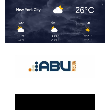
26°C
New York City
sab
dom
lun
33°C
33°C
31°C
24°C
23°C
21°C