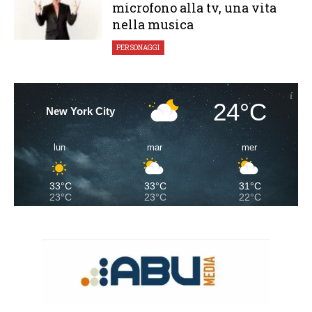
microfono alla tv, una vita
nella musica
PERSONAGGI
24°C
New York City
lun
mar
mer
33°C
33°C
31°C
23°C
23°C
22°C