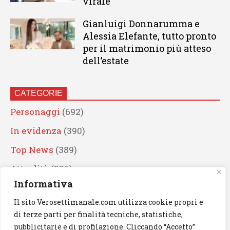
virale
Gianluigi Donnarumma e
Alessia Elefante, tutto pronto
per il matrimonio più atteso
dell’estate
CATEGORIE
Personaggi
(692)
In evidenza
(390)
Top News
(389)
Attualità
(336)
Informativa
Eventi
(330)
Il sito Verosettimanale.com utilizza cookie propri e
Artisti
(241)
di terze parti per finalità tecniche, statistiche,
News
(239)
pubblicitarie e di profilazione. Cliccando “Accetto”