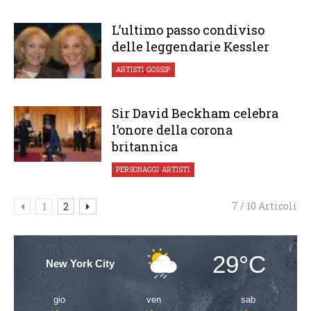
L’ultimo passo condiviso
delle leggendarie Kessler
ARTISTI
,
GOSSIP
Sir David Beckham celebra
l’onore della corona
britannica
PERSONAGGI
,
ARTISTI
7 / 10 Articoli
1
2
29°C
New York City
gio
ven
sab