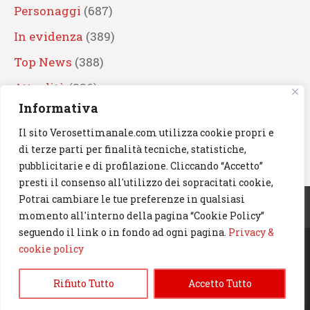
Personaggi
(687)
In evidenza
(389)
Top News
(388)
Attualità
(336)
Informativa
Eventi
(330)
Il sito Verosettimanale.com utilizza cookie propri e
Artisti
(241)
di terze parti per finalità tecniche, statistiche,
News
(238)
pubblicitarie e di profilazione. Cliccando “Accetto”
presti il consenso all'utilizzo dei sopracitati cookie,
Cerca
Potrai cambiare le tue preferenze in qualsiasi
momento all'interno della pagina “Cookie Policy”
seguendo il link o in fondo ad ogni pagina.
Privacy &
cookie policy
© 2023 Verosettimanale.com. All rights reserved.
Rifiuto Tutto
Accetto Tutto
Informativa Privacy & Cookie Policy