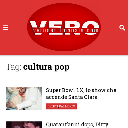
Tag:
cultura pop
Super Bowl LX, lo show che
accende Santa Clara
EVENTI
,
DAL MONDO
Quarant’anni dopo, Dirty