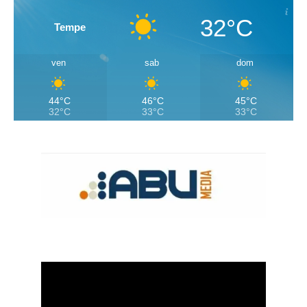
32°C
Tempe
ven
sab
dom
44°C
46°C
45°C
32°C
33°C
33°C