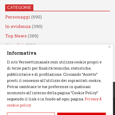
CATEGORIE
Personaggi
(690)
In evidenza
(390)
Top News
(389)
Attualità
(336)
Informativa
Eventi
(330)
Il sito Verosettimanale.com utilizza cookie propri e
Artisti
(241)
di terze parti per finalità tecniche, statistiche,
News
(238)
pubblicitarie e di profilazione. Cliccando “Accetto”
presti il consenso all'utilizzo dei sopracitati cookie,
Cerca
Potrai cambiare le tue preferenze in qualsiasi
momento all'interno della pagina “Cookie Policy”
seguendo il link o in fondo ad ogni pagina.
Privacy &
cookie policy
© 2023 Verosettimanale.com. All rights reserved.