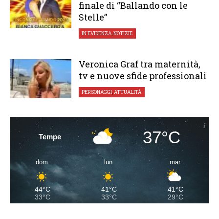
finale di “Ballando con le
Stelle”
IN EVIDENZA
,
NOTIZIE
Veronica Graf tra maternità,
tv e nuove sfide professionali
PERSONAGGI
,
ATTUALITÀ
37°C
Tempe
dom
lun
mar
44°C
41°C
41°C
33°C
33°C
29°C