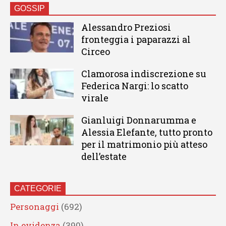
GOSSIP
Alessandro Preziosi
fronteggia i paparazzi al
Circeo
Clamorosa indiscrezione su
Federica Nargi: lo scatto
virale
Gianluigi Donnarumma e
Alessia Elefante, tutto pronto
per il matrimonio più atteso
dell’estate
CATEGORIE
Personaggi
(692)
In evidenza
(390)