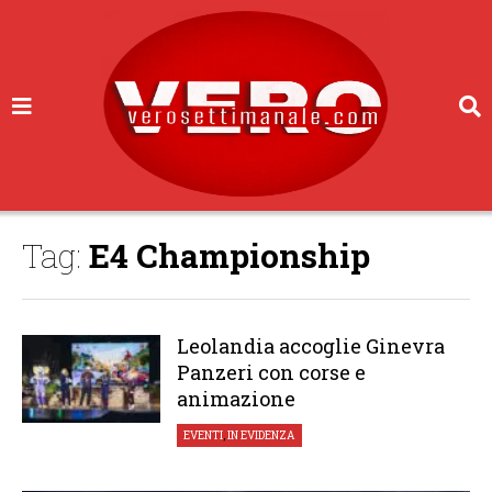
Tag:
E4 Championship
Leolandia accoglie Ginevra
Panzeri con corse e
animazione
EVENTI
,
IN EVIDENZA