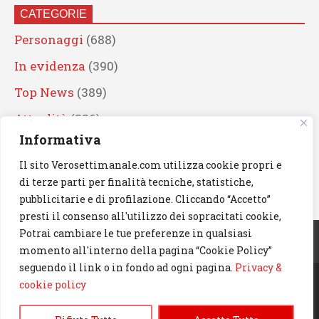
CATEGORIE
Personaggi
(688)
In evidenza
(390)
Top News
(389)
Attualità
(336)
Informativa
Eventi
(330)
Il sito Verosettimanale.com utilizza cookie propri e
Artisti
(241)
di terze parti per finalità tecniche, statistiche,
News
(238)
pubblicitarie e di profilazione. Cliccando “Accetto”
presti il consenso all'utilizzo dei sopracitati cookie,
Cerca
Potrai cambiare le tue preferenze in qualsiasi
momento all'interno della pagina “Cookie Policy”
seguendo il link o in fondo ad ogni pagina.
Privacy &
cookie policy
© 2023 Verosettimanale.com. All rights reserved.