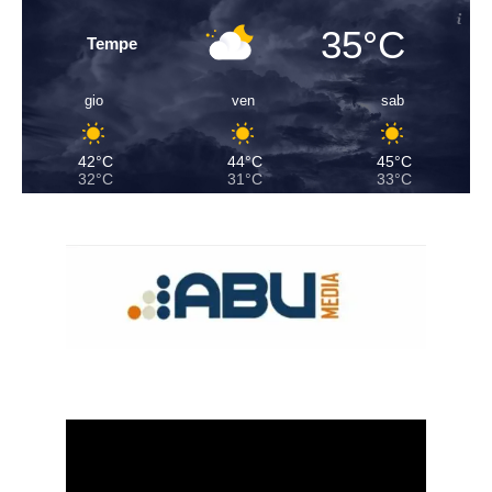
35°C
Tempe
gio
ven
sab
42°C
44°C
45°C
32°C
31°C
33°C