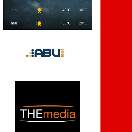
lun
43°C
30°C
mar
38°C
29°C