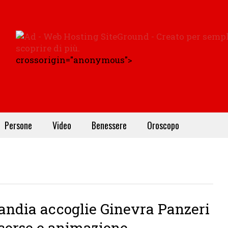
crossorigin="anonymous">
Persone
Video
Benessere
Oroscopo
andia accoglie Ginevra Panzeri
corse e animazione