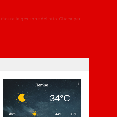
Tempe
34°C
dom
44°C
33°C