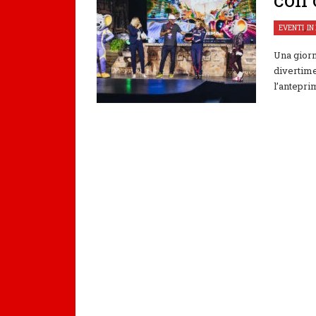
EVENTI
,
IN
Una giorn
divertime
l’anteprim