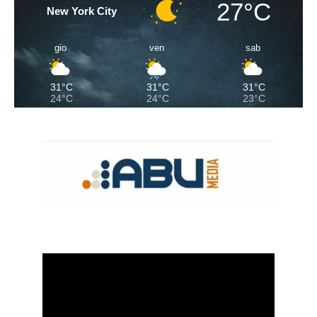
27°C
New York City
gio
ven
sab
31°C
31°C
31°C
24°C
24°C
23°C