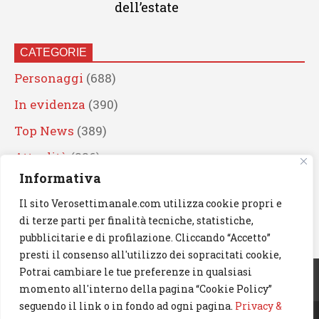
dell’estate
CATEGORIE
Personaggi
(688)
In evidenza
(390)
Top News
(389)
Attualità
(336)
Informativa
Eventi
(330)
Il sito Verosettimanale.com utilizza cookie propri e
Artisti
(241)
di terze parti per finalità tecniche, statistiche,
News
(238)
pubblicitarie e di profilazione. Cliccando “Accetto”
presti il consenso all'utilizzo dei sopracitati cookie,
Cerca
Potrai cambiare le tue preferenze in qualsiasi
momento all'interno della pagina “Cookie Policy”
seguendo il link o in fondo ad ogni pagina.
Privacy &