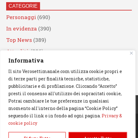
CATEGORIE
Personaggi
(690)
In evidenza
(390)
Top News
(389)
Attualità
(336)
Informativa
Eventi
(330)
Il sito Verosettimanale.com utilizza cookie propri e
Artisti
(241)
di terze parti per finalità tecniche, statistiche,
News
(239)
pubblicitarie e di profilazione. Cliccando “Accetto”
presti il consenso all'utilizzo dei sopracitati cookie,
Cerca
Potrai cambiare le tue preferenze in qualsiasi
momento all'interno della pagina “Cookie Policy”
seguendo il link o in fondo ad ogni pagina.
Privacy &
cookie policy
© 2023 Verosettimanale.com. All rights reserved.