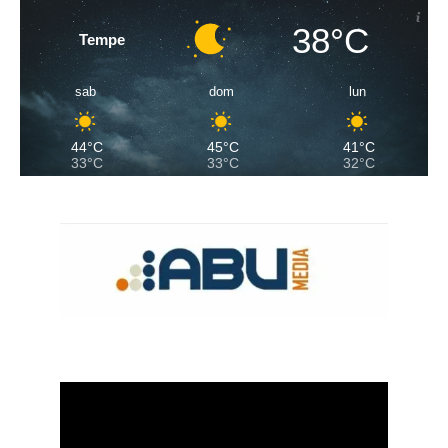
38°C
Tempe
sab
dom
lun
44°C
45°C
41°C
33°C
33°C
32°C