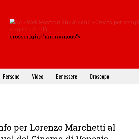
crossorigin="anonymous">
Persone
Video
Benessere
Oroscopo
i
nfo per Lorenzo Marchetti al
ival del Cinema di Venezia