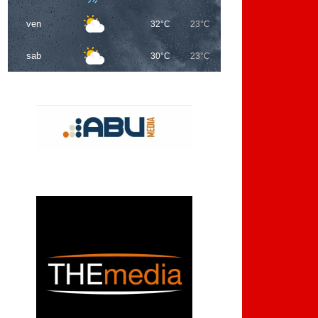
ven
32°C
23°C
sab
30°C
23°C