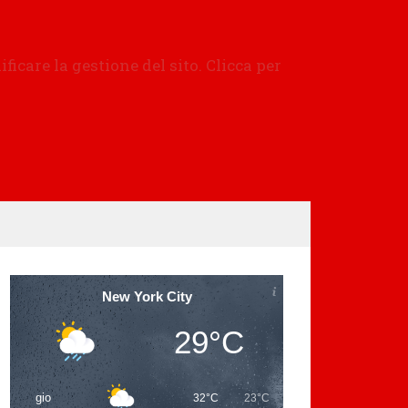
New York City
29°C
gio
32°C
23°C