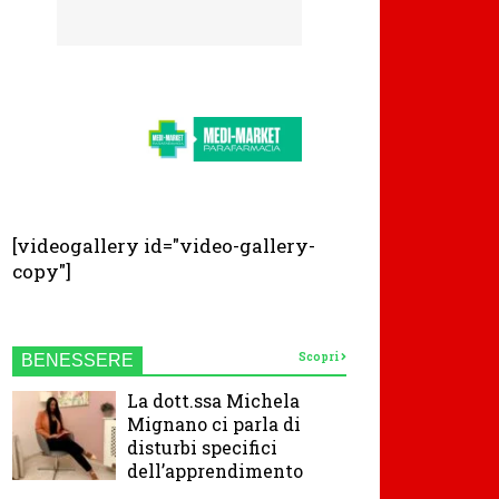
[videogallery id="video-gallery-
copy"]
Scopri
BENESSERE
La dott.ssa Michela
Mignano ci parla di
disturbi specifici
dell’apprendimento