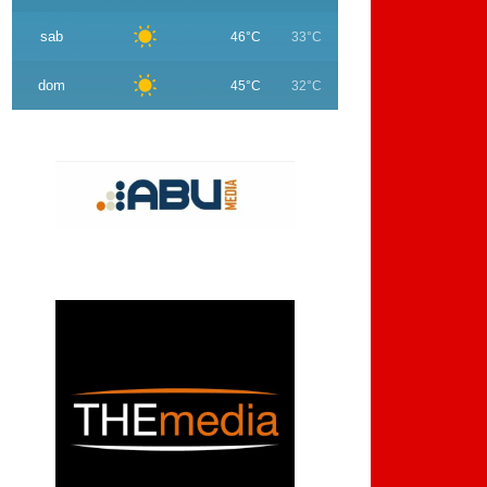
sab
46°C
33°C
dom
45°C
32°C