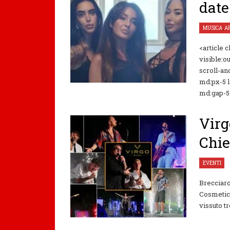
date
MUSICA
,
A
<article 
visible:o
scroll-an
md:px-5 l
md:gap-5 .
Virg
Chie
EVENTI
Brecciaro
Cosmetics
vissuto tr