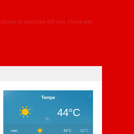
Tempe
44°C
ven
44°C
32°C