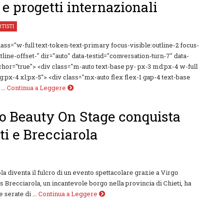
 e progetti internazionali
RTISTI
class="w-full text-token-text-primary focus-visible:outline-2 focus-
utline-offset-" dir="auto" data-testid="conversation-turn-7" data-
chor="true"> <div class="m-auto text-base py- px-3 md:px-4 w-full
g:px-4 xl:px-5"> <div class="mx-auto flex flex-1 gap-4 text-base
..
Continua a Leggere
o Beauty On Stage conquista
ti e Brecciarola
la diventa il fulcro di un evento spettacolare grazie a Virgo
 Brecciarola, un incantevole borgo nella provincia di Chieti, ha
e serate di ...
Continua a Leggere