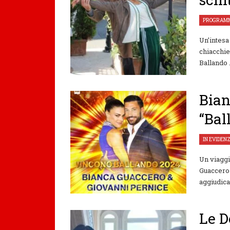
PROGRAMM
Un’intesa 
chiacchie
Ballando .
Bian
“Bal
IN EVIDEN
Un viaggi
Guaccero h
aggiudican
Le D