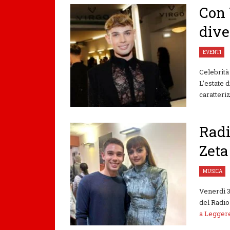
Con 
dive
EVENTI
Celebrità
L’estate 
caratteriz
Radi
Zeta
MUSICA
Venerdì 3
del Radio 
a Legge