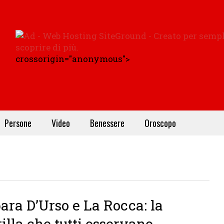
crossorigin="anonymous">
Persone
Video
Benessere
Oroscopo
ara D’Urso e La Rocca: la
tilla che tutti osservano