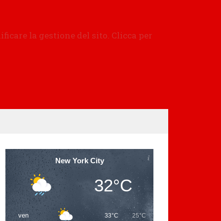
New York City
32°C
ven
33°C
25°C