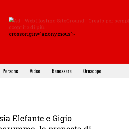
crossorigin="anonymous">
Persone
Video
Benessere
Oroscopo
sia Elefante e Gigio
arumma, la proposta di