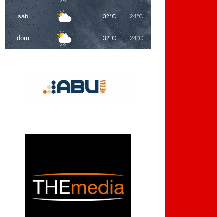
sab
32°C
24°C
dom
32°C
24°C