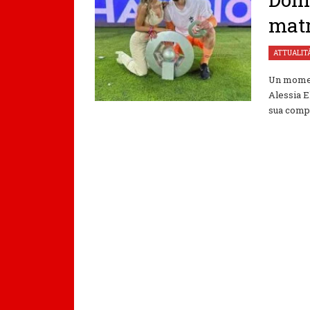
mat
ATTUALIT
Un momen
Alessia E
sua compa