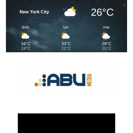
26°C
New York City
dom
lun
mar
34°C
33°C
28°C
24°C
22°C
25°C