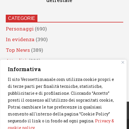
dell’estate
CATEGORIE
Personaggi
(690)
In evidenza
(390)
Top News
(389)
Attualità
(336)
Informativa
Eventi
(330)
Il sito Verosettimanale.com utilizza cookie propri e
Artisti
(241)
di terze parti per finalità tecniche, statistiche,
News
(239)
pubblicitarie e di profilazione. Cliccando “Accetto”
presti il consenso all'utilizzo dei sopracitati cookie,
Cerca
Potrai cambiare le tue preferenze in qualsiasi
momento all'interno della pagina “Cookie Policy”
seguendo il link o in fondo ad ogni pagina.
Privacy &
cookie policy