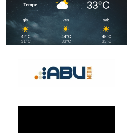
33°C
Tempe
gio
ven
sab
42°C
44°C
45°C
31°C
33°C
33°C