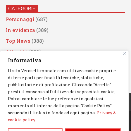
CATEGORIE
Personaggi
(687)
In evidenza
(389)
Top News
(388)
Attualità
(336)
Informativa
Eventi
(330)
Il sito Verosettimanale.com utilizza cookie propri e
Artisti
(241)
di terze parti per finalità tecniche, statistiche,
News
(238)
pubblicitarie e di profilazione. Cliccando “Accetto”
presti il consenso all'utilizzo dei sopracitati cookie,
Cerca
Potrai cambiare le tue preferenze in qualsiasi
momento all'interno della pagina “Cookie Policy”
seguendo il link o in fondo ad ogni pagina.
Privacy &
cookie policy
© 2023 Verosettimanale.com. All rights reserved.