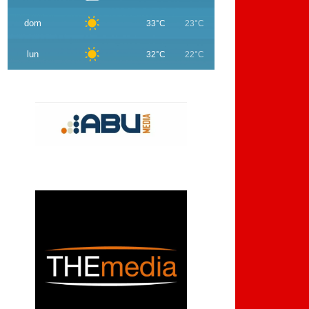
dom
33°C
23°C
lun
32°C
22°C