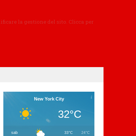
New York City
32°C
sab
33°C
24°C