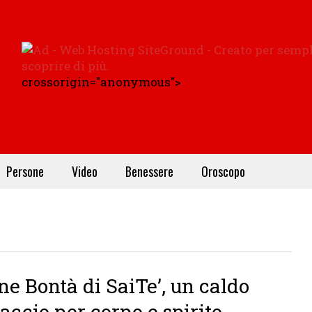
crossorigin="anonymous">
Persone
Video
Benessere
Oroscopo
ne Bontà di SaiTe’, un caldo
accio per corpo e spirito