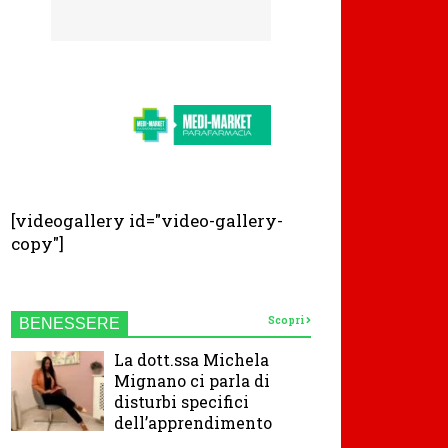
[videogallery id="video-gallery-
copy"]
Scopri
BENESSERE
La dott.ssa Michela
Mignano ci parla di
disturbi specifici
dell’apprendimento