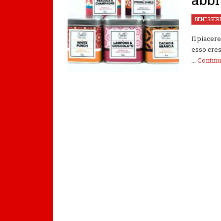
BENESSER
Il piacer
esso cres
...
Contin