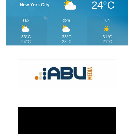
24°C
New York City
sab
dom
lun
33°C
33°C
31°C
24°C
23°C
21°C