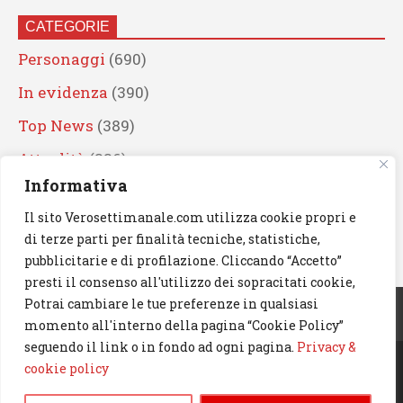
CATEGORIE
Personaggi
(690)
In evidenza
(390)
Top News
(389)
Attualità
(336)
Informativa
Eventi
(330)
Il sito Verosettimanale.com utilizza cookie propri e
Artisti
(241)
di terze parti per finalità tecniche, statistiche,
News
(239)
pubblicitarie e di profilazione. Cliccando “Accetto”
presti il consenso all'utilizzo dei sopracitati cookie,
Cerca
Potrai cambiare le tue preferenze in qualsiasi
momento all'interno della pagina “Cookie Policy”
seguendo il link o in fondo ad ogni pagina.
Privacy &
cookie policy
© 2023 Verosettimanale.com. All rights reserved.