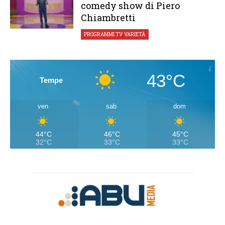
comedy show di Piero
Chiambretti
PROGRAMMI TV
,
VARIETÀ
43°C
Tempe
ven
sab
dom
44°C
46°C
45°C
32°C
33°C
33°C