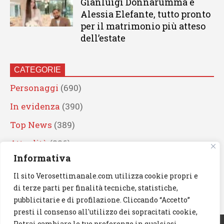
Gianluigi Donnarumma e
Alessia Elefante, tutto pronto
per il matrimonio più atteso
dell’estate
CATEGORIE
Personaggi
(690)
In evidenza
(390)
Top News
(389)
Attualità
(336)
Informativa
Eventi
(330)
Il sito Verosettimanale.com utilizza cookie propri e
Artisti
(241)
di terze parti per finalità tecniche, statistiche,
News
(239)
pubblicitarie e di profilazione. Cliccando “Accetto”
presti il consenso all'utilizzo dei sopracitati cookie,
Cerca
Potrai cambiare le tue preferenze in qualsiasi