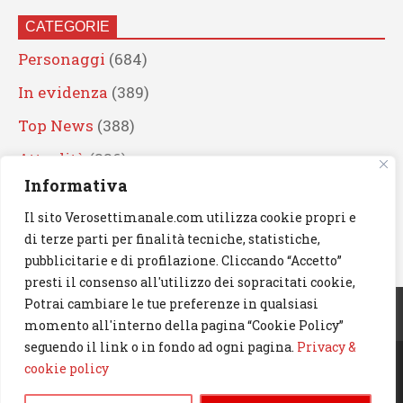
CATEGORIE
Personaggi
(684)
In evidenza
(389)
Top News
(388)
Attualità
(336)
Informativa
Eventi
(330)
Il sito Verosettimanale.com utilizza cookie propri e
Artisti
(241)
di terze parti per finalità tecniche, statistiche,
News
(238)
pubblicitarie e di profilazione. Cliccando “Accetto”
presti il consenso all'utilizzo dei sopracitati cookie,
Cerca
Potrai cambiare le tue preferenze in qualsiasi
momento all'interno della pagina “Cookie Policy”
seguendo il link o in fondo ad ogni pagina.
Privacy &
cookie policy
© 2023 Verosettimanale.com. All rights reserved.