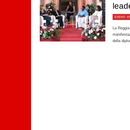
lead
EVENTI
,
A
La Reggia 
manifestaz
della diplo