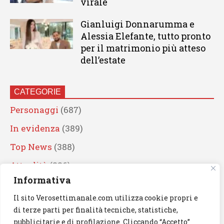
virale
Gianluigi Donnarumma e
Alessia Elefante, tutto pronto
per il matrimonio più atteso
dell’estate
CATEGORIE
Personaggi
(687)
In evidenza
(389)
Top News
(388)
Attualità
(336)
Informativa
Eventi
(330)
Il sito Verosettimanale.com utilizza cookie propri e
Artisti
(241)
di terze parti per finalità tecniche, statistiche,
News
(238)
pubblicitarie e di profilazione. Cliccando “Accetto”