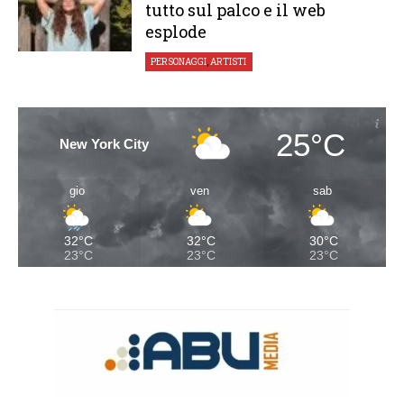
tutto sul palco e il web
esplode
PERSONAGGI
,
ARTISTI
25°C
New York City
gio
ven
sab
32°C
32°C
30°C
23°C
23°C
23°C