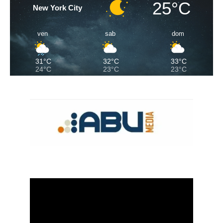
25°C
New York City
ven
sab
dom
31°C
32°C
33°C
24°C
23°C
23°C