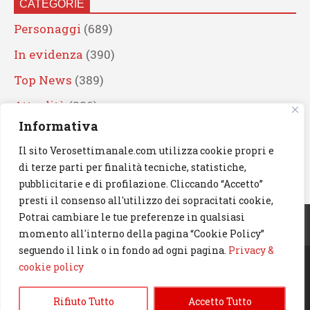
CATEGORIE
Personaggi
(689)
In evidenza
(390)
Top News
(389)
Attualità
(336)
Informativa
Eventi
(330)
Il sito Verosettimanale.com utilizza cookie propri e
Artisti
(241)
di terze parti per finalità tecniche, statistiche,
News
(238)
pubblicitarie e di profilazione. Cliccando “Accetto”
presti il consenso all'utilizzo dei sopracitati cookie,
Cerca
Potrai cambiare le tue preferenze in qualsiasi
momento all'interno della pagina “Cookie Policy”
seguendo il link o in fondo ad ogni pagina.
Privacy &
cookie policy
© 2023 Verosettimanale.com. All rights reserved.
Rifiuto Tutto
Accetto Tutto