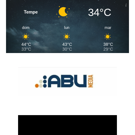
34°C
Tempe
dom
lun
mar
44°C
43°C
38°C
33°C
30°C
29°C