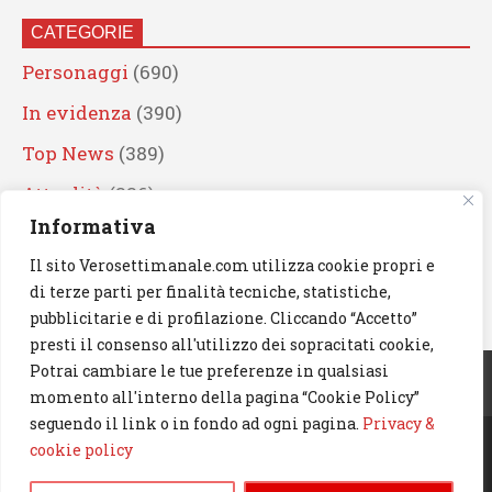
CATEGORIE
Personaggi
(690)
In evidenza
(390)
Top News
(389)
Attualità
(336)
Informativa
Eventi
(330)
Il sito Verosettimanale.com utilizza cookie propri e
Artisti
(241)
di terze parti per finalità tecniche, statistiche,
News
(239)
pubblicitarie e di profilazione. Cliccando “Accetto”
presti il consenso all'utilizzo dei sopracitati cookie,
Cerca
Potrai cambiare le tue preferenze in qualsiasi
momento all'interno della pagina “Cookie Policy”
seguendo il link o in fondo ad ogni pagina.
Privacy &
cookie policy
© 2023 Verosettimanale.com. All rights reserved.