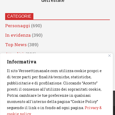
dell’estate
CATEGORIE
Personaggi
(690)
In evidenza
(390)
Top News
(389)
Attualità
(336)
Informativa
Eventi
(330)
Il sito Verosettimanale.com utilizza cookie propri e
Artisti
(241)
di terze parti per finalità tecniche, statistiche,
News
(239)
pubblicitarie e di profilazione. Cliccando “Accetto”
presti il consenso all'utilizzo dei sopracitati cookie,
Cerca
Potrai cambiare le tue preferenze in qualsiasi
momento all'interno della pagina “Cookie Policy”
seguendo il link o in fondo ad ogni pagina.
Privacy &
cookie policy