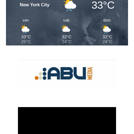
33°C
New York City
ven
sab
dom
33°C
32°C
32°C
25°C
24°C
24°C