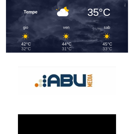
35°C
Tempe
gio
ven
sab
42°C
44°C
45°C
32°C
31°C
33°C