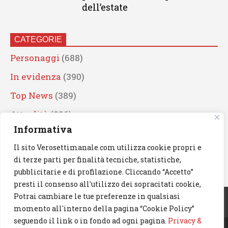
dell’estate
CATEGORIE
Personaggi
(688)
In evidenza
(390)
Top News
(389)
Attualità
(336)
Informativa
Eventi
(330)
Il sito Verosettimanale.com utilizza cookie propri e
Artisti
(241)
di terze parti per finalità tecniche, statistiche,
News
(238)
pubblicitarie e di profilazione. Cliccando “Accetto”
presti il consenso all'utilizzo dei sopracitati cookie,
Cerca
Potrai cambiare le tue preferenze in qualsiasi
momento all'interno della pagina “Cookie Policy”
seguendo il link o in fondo ad ogni pagina.
Privacy &