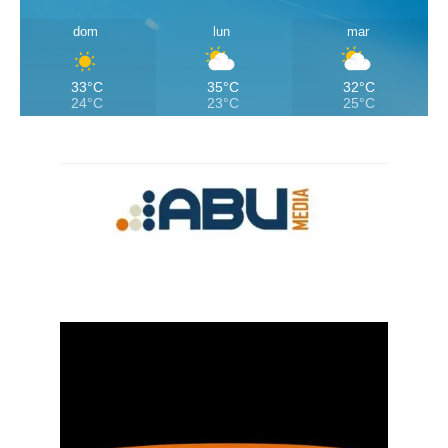
dom
lun
mar
33°C
35°C
32°C
24°C
23°C
25°C