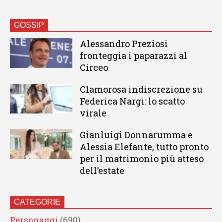
GOSSIP
Alessandro Preziosi
fronteggia i paparazzi al
Circeo
Clamorosa indiscrezione su
Federica Nargi: lo scatto
virale
Gianluigi Donnarumma e
Alessia Elefante, tutto pronto
per il matrimonio più atteso
dell’estate
CATEGORIE
Personaggi
(690)