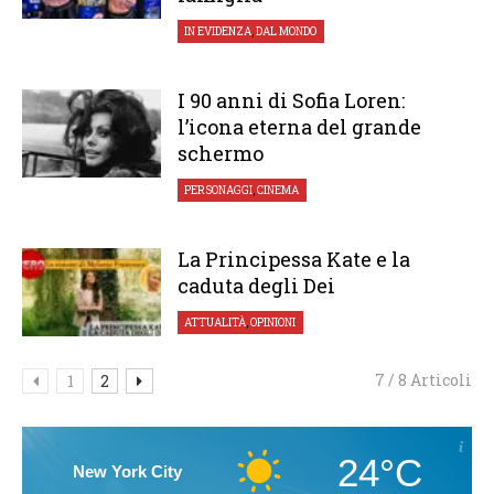
IN EVIDENZA
,
DAL MONDO
I 90 anni di Sofia Loren:
l’icona eterna del grande
schermo
PERSONAGGI
,
CINEMA
La Principessa Kate e la
caduta degli Dei
ATTUALITÀ
,
OPINIONI
7 / 8 Articoli
1
2
24°C
New York City