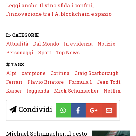
Leggi anche: Il vino sfida i confini,
l’innovazione tra I.A. blockchain e spazio
CATEGORIE
Attualità
Dal Mondo
In evidenza
Notizie
Personaggi
Sport
Top News
TAGS
Alpi
campione
Corinna
Craig Scarborough
Ferrari
Flavio Briatore
Formula 1
Jean Todt
Kaiser
leggenda
Mick Schumacher
Netflix
Condividi
Michael Schumacher, il gesto