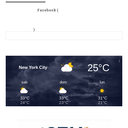
Facebook (
)
25°C
New York City
sab
dom
lun
33°C
33°C
31°C
24°C
23°C
21°C