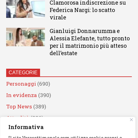
Clamorosa indiscrezione su
Federica Nargi: lo scatto
virale
Gianluigi Donnarumma e
Alessia Elefante, tutto pronto
per il matrimonio più atteso
dell’estate
CATEGORIE
Personaggi
(690)
In evidenza
(390)
Top News
(389)
Attualità
(336)
Informativa
Eventi
(330)
Il sito Verosettimanale.com utilizza cookie propri e