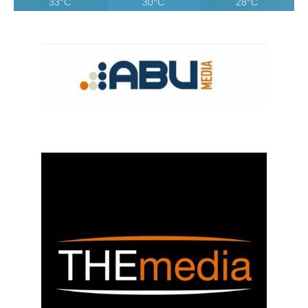
33°C
30°C
28°C