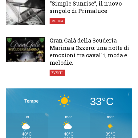
“Simple Sunrise”, il nuovo
singolo di Primaluce
MUSICA
Gran Galà della Scuderia
Marina a Ozzero: una notte di
emozioni tra cavalli, moda e
melodie.
EVENTI
33°C
Tempe
lun
mar
mer
40°C
40°C
39°C