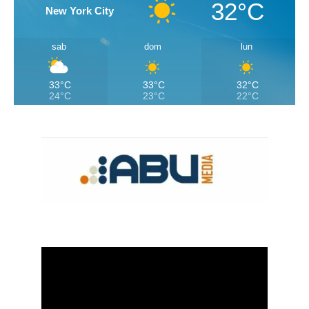
32°C
New York City
sab
dom
lun
33°C
33°C
32°C
24°C
23°C
22°C