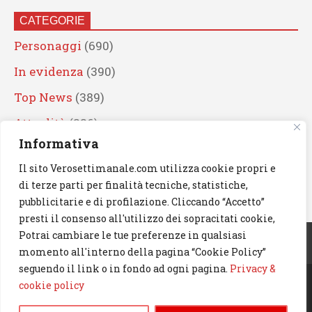
CATEGORIE
Personaggi
(690)
In evidenza
(390)
Top News
(389)
Attualità
(336)
Informativa
Eventi
(330)
Il sito Verosettimanale.com utilizza cookie propri e
Artisti
(241)
di terze parti per finalità tecniche, statistiche,
News
(239)
pubblicitarie e di profilazione. Cliccando “Accetto”
presti il consenso all'utilizzo dei sopracitati cookie,
Cerca
Potrai cambiare le tue preferenze in qualsiasi
momento all'interno della pagina “Cookie Policy”
seguendo il link o in fondo ad ogni pagina.
Privacy &
cookie policy
© 2023 Verosettimanale.com. All rights reserved.