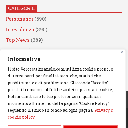
CATEGORIE
Personaggi
(690)
In evidenza
(390)
Top News
(389)
Attualità
(336)
Informativa
Eventi
(330)
Il sito Verosettimanale.com utilizza cookie propri e
Artisti
(241)
di terze parti per finalità tecniche, statistiche,
News
(239)
pubblicitarie e di profilazione. Cliccando “Accetto”
presti il consenso all'utilizzo dei sopracitati cookie,
Cerca
Potrai cambiare le tue preferenze in qualsiasi
momento all'interno della pagina “Cookie Policy”
seguendo il link o in fondo ad ogni pagina.
Privacy &
cookie policy
© 2023 Verosettimanale.com. All rights reserved.