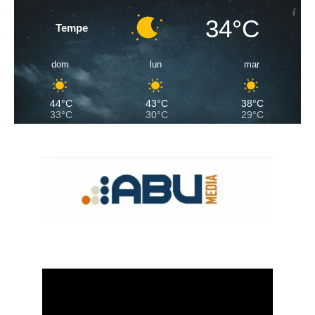
34°C
Tempe
dom
lun
mar
44°C
43°C
38°C
33°C
30°C
29°C