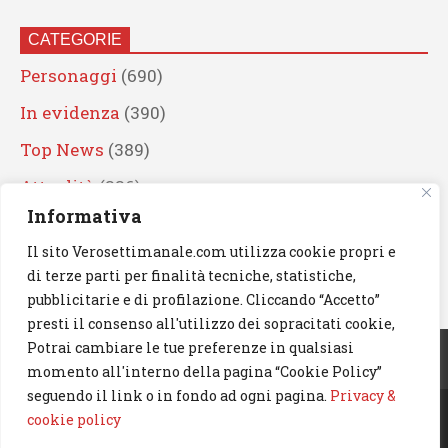
CATEGORIE
Personaggi
(690)
In evidenza
(390)
Top News
(389)
Attualità
(336)
Informativa
Eventi
(330)
Il sito Verosettimanale.com utilizza cookie propri e
Artisti
(241)
di terze parti per finalità tecniche, statistiche,
News
(239)
pubblicitarie e di profilazione. Cliccando “Accetto”
presti il consenso all'utilizzo dei sopracitati cookie,
Cerca
Potrai cambiare le tue preferenze in qualsiasi
momento all'interno della pagina “Cookie Policy”
seguendo il link o in fondo ad ogni pagina.
Privacy &
cookie policy
© 2023 Verosettimanale.com. All rights reserved.