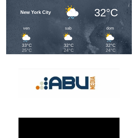
32°C
New York City
ven
sab
dom
33°C
32°C
32°C
25°C
24°C
24°C