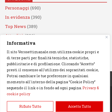
Personaggi
(690)
In evidenza
(390)
Top News
(389)
Attualità
(336)
Informativa
Eventi
(330)
Il sito Verosettimanale.com utilizza cookie propri e
Artisti
(241)
di terze parti per finalità tecniche, statistiche,
News
(239)
pubblicitarie e di profilazione. Cliccando “Accetto”
presti il consenso all'utilizzo dei sopracitati cookie,
Cerca
Potrai cambiare le tue preferenze in qualsiasi
momento all'interno della pagina “Cookie Policy”
seguendo il link o in fondo ad ogni pagina.
Privacy &
cookie policy
© 2023 Verosettimanale.com. All rights reserved.
Rifiuto Tutto
Accetto Tutto