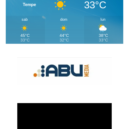
33°C
Tempe
sab
dom
lun
45°C
44°C
38°C
33°C
32°C
33°C