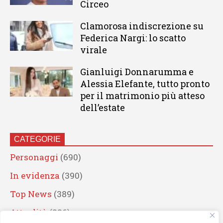
Circeo
Clamorosa indiscrezione su
Federica Nargi: lo scatto
virale
Gianluigi Donnarumma e
Alessia Elefante, tutto pronto
per il matrimonio più atteso
dell’estate
CATEGORIE
Personaggi
(690)
In evidenza
(390)
Top News
(389)
Attualità
(336)