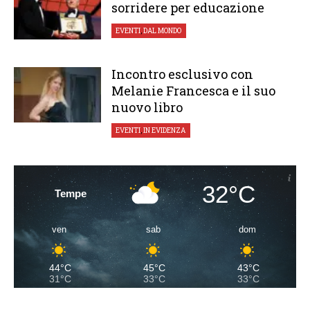
sorridere per educazione
EVENTI
,
DAL MONDO
Incontro esclusivo con
Melanie Francesca e il suo
nuovo libro
EVENTI
,
IN EVIDENZA
32°C
Tempe
ven
sab
dom
44°C
45°C
43°C
31°C
33°C
33°C