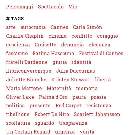
Personaggi
Spettacolo
Vip
TAGS
arte
autocrazia
Cannes
Carla Simón
Charlie Chaplin
cinema
conflitto
coraggio
coscienza
Croisette
denuncia
eleganza
fascismo
Fatima Hassouna
Festival di Cannes
fratelli Dardenne
giuria
identità
ilibriconveronique
Julia Ducournau
Juliette Binoche
Kristen Stewart
libertà
Mario Martone
Maternità
memoria
Óliver Laxe
Palma d’Oro
paura
poesia
politica
presente
Red Carpet
resistenza
ribellione
Robert De Niro
Scarlett Johansson
scollatura
sguardo
trasparenza
Un Certain Regard
urgenza
verità