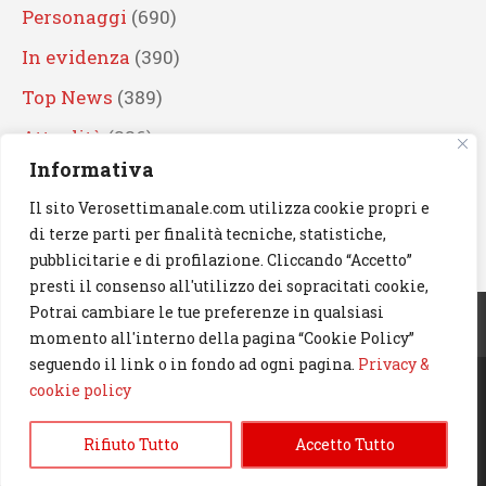
Personaggi
(690)
In evidenza
(390)
Top News
(389)
Attualità
(336)
Informativa
Eventi
(330)
Il sito Verosettimanale.com utilizza cookie propri e
Artisti
(241)
di terze parti per finalità tecniche, statistiche,
News
(239)
pubblicitarie e di profilazione. Cliccando “Accetto”
presti il consenso all'utilizzo dei sopracitati cookie,
Cerca
Potrai cambiare le tue preferenze in qualsiasi
momento all'interno della pagina “Cookie Policy”
seguendo il link o in fondo ad ogni pagina.
Privacy &
cookie policy
© 2023 Verosettimanale.com. All rights reserved.
Rifiuto Tutto
Accetto Tutto
Informativa Privacy & Cookie Policy