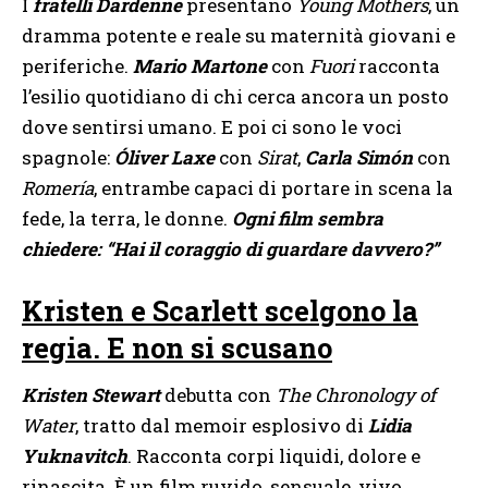
I
fratelli Dardenne
presentano
Young Mothers
, un
dramma potente e reale su maternità giovani e
periferiche.
Mario Martone
con
Fuori
racconta
l’esilio quotidiano di chi cerca ancora un posto
dove sentirsi umano. E poi ci sono le voci
spagnole:
Óliver Laxe
con
Sirat
,
Carla Simón
con
Romería
, entrambe capaci di portare in scena la
fede, la terra, le donne.
Ogni film sembra
chiedere: “Hai il coraggio di guardare davvero?”
Kristen e Scarlett scelgono la
regia. E non si scusano
Kristen Stewart
debutta con
The Chronology of
Water
, tratto dal memoir esplosivo di
Lidia
Yuknavitch
. Racconta corpi liquidi, dolore e
rinascita. È un film ruvido, sensuale, vivo.