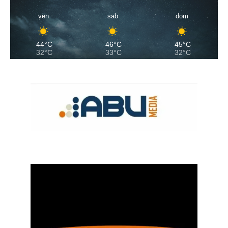
ven
sab
dom
44°C
46°C
45°C
32°C
33°C
32°C