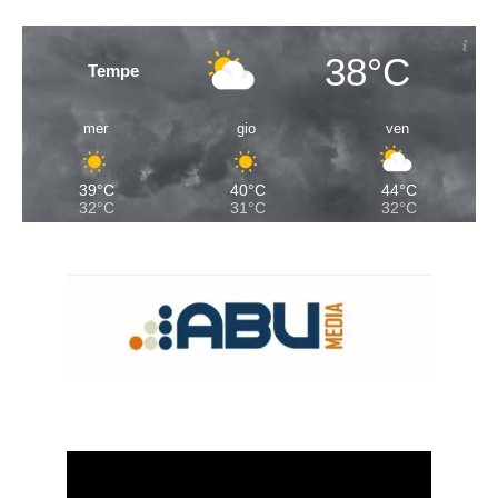
38°C
Tempe
mer
gio
ven
39°C
40°C
44°C
32°C
31°C
32°C