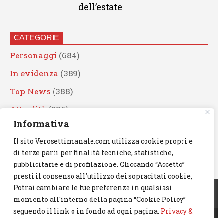
dell’estate
CATEGORIE
Personaggi
(684)
In evidenza
(389)
Top News
(388)
Attualità
(336)
Informativa
Eventi
(330)
Il sito Verosettimanale.com utilizza cookie propri e
Artisti
(241)
di terze parti per finalità tecniche, statistiche,
News
(238)
pubblicitarie e di profilazione. Cliccando “Accetto”
presti il consenso all'utilizzo dei sopracitati cookie,
Cerca
Potrai cambiare le tue preferenze in qualsiasi
momento all'interno della pagina “Cookie Policy”
seguendo il link o in fondo ad ogni pagina.
Privacy &