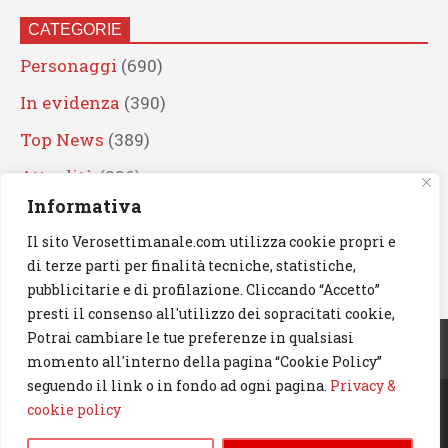
CATEGORIE
Personaggi
(690)
In evidenza
(390)
Top News
(389)
Attualità
(336)
Informativa
Eventi
(330)
Il sito Verosettimanale.com utilizza cookie propri e
Artisti
(241)
di terze parti per finalità tecniche, statistiche,
News
(239)
pubblicitarie e di profilazione. Cliccando “Accetto”
presti il consenso all'utilizzo dei sopracitati cookie,
Cerca
Potrai cambiare le tue preferenze in qualsiasi
momento all'interno della pagina “Cookie Policy”
seguendo il link o in fondo ad ogni pagina.
Privacy &
cookie policy
© 2023 Verosettimanale.com. All rights reserved.