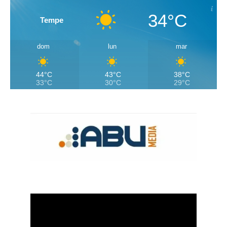
34°C
Tempe
dom
lun
mar
44°C
43°C
38°C
33°C
30°C
29°C