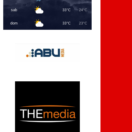
sab
33°C
24°C
dom
33°C
23°C