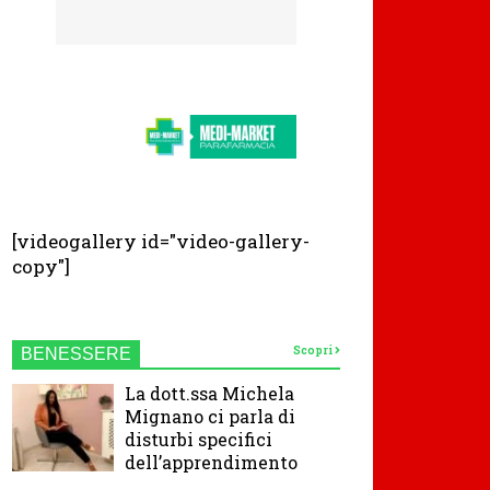
[videogallery id="video-gallery-
copy"]
Scopri
BENESSERE
La dott.ssa Michela
Mignano ci parla di
disturbi specifici
dell’apprendimento