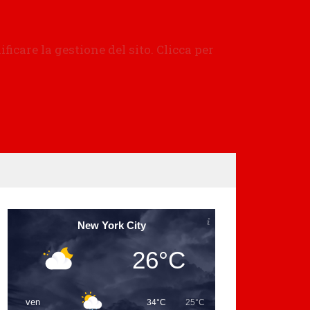
New York City
26°C
ven
34°C
25°C