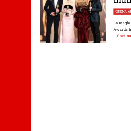
CINEMA
,
A
La magia 
Awards ha
...
Contin