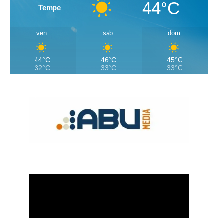
44°C
Tempe
ven
sab
dom
44°C
46°C
45°C
32°C
33°C
33°C