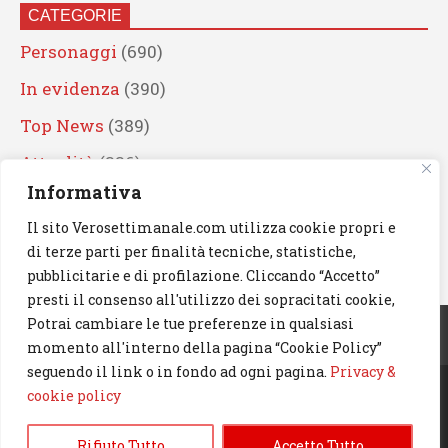
CATEGORIE
Personaggi
(690)
In evidenza
(390)
Top News
(389)
Attualità
(336)
Informativa
Eventi
(330)
Il sito Verosettimanale.com utilizza cookie propri e
Artisti
(241)
di terze parti per finalità tecniche, statistiche,
News
(239)
pubblicitarie e di profilazione. Cliccando “Accetto”
presti il consenso all'utilizzo dei sopracitati cookie,
Cerca
Potrai cambiare le tue preferenze in qualsiasi
momento all'interno della pagina “Cookie Policy”
seguendo il link o in fondo ad ogni pagina.
Privacy &
cookie policy
© 2023 Verosettimanale.com. All rights reserved.
Rifiuto Tutto
Accetto Tutto