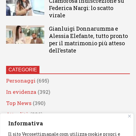
Clamorosa indiscrezione su
Federica Nargi: lo scatto
virale
Gianluigi Donnarumma e
Alessia Elefante, tutto pronto
per il matrimonio più atteso
dell’estate
CATEGORIE
Personaggi
(695)
In evidenza
(392)
Top News
(390)
Attualità
(336)
Informativa
Eventi
(332)
Il sito Verosettimanale.com utilizza cookie propri e