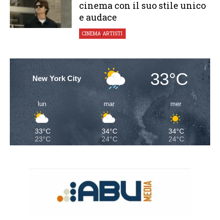
cinema con il suo stile unico
e audace
CINEMA
,
ARTISTI
33°C
New York City
lun
mar
mer
33°C
34°C
34°C
23°C
24°C
24°C