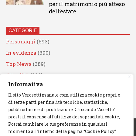
per il matrimonio più atteso
dell’estate
CATEGORIE
Personaggi
(693)
In evidenza
(390)
Top News
(389)
Attualità
(336)
Informativa
Eventi
(331)
Il sito Verosettimanale.com utilizza cookie propri e
Artisti
(241)
di terze parti per finalità tecniche, statistiche,
News
(239)
pubblicitarie e di profilazione. Cliccando “Accetto”
presti il consenso all'utilizzo dei sopracitati cookie,
Cerca
Potrai cambiare le tue preferenze in qualsiasi
momento all'interno della pagina “Cookie Policy”