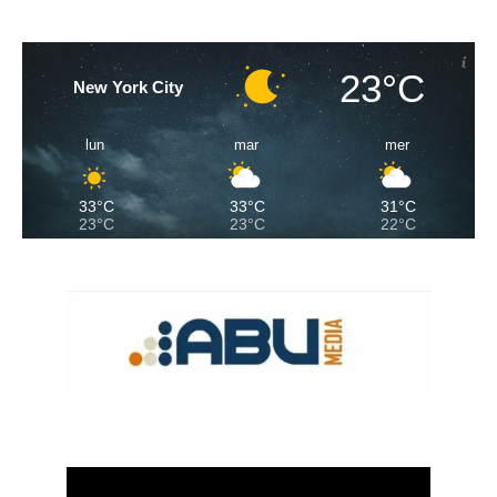
23°C
New York City
lun
mar
mer
33°C
33°C
31°C
23°C
23°C
22°C